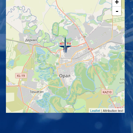
+
-
Leaflet
| Attribution text