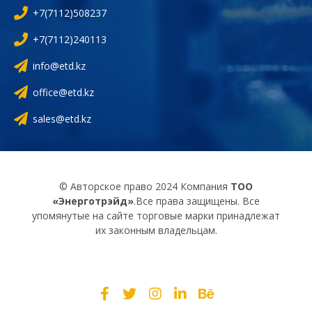
+7(7112)508237
+7(7112)240113
info@etd.kz
office@etd.kz
sales@etd.kz
© Авторское право 2024 Компания
ТОО
«Энерготрэйд»
.Все права защищены. Все
упомянутые на сайте торговые марки принадлежат
их законным владельцам.