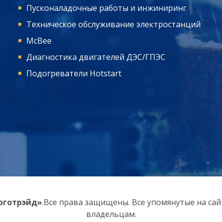
Пусконаладочные работы и инжиниринг
Техническое обслуживание электростанций
McBee
Диагностика двигателей ДЭС/ГПЭС
Подогреватели Hotstart
рготрэйд»
.Все права защищены. Все упомянутые на са
владельцам.