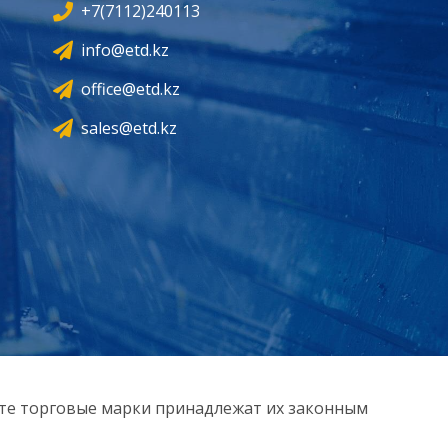
+7(7112)240113
info@etd.kz
office@etd.kz
sales@etd.kz
йте торговые марки принадлежат их законным