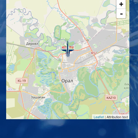
+
-
Leaflet
| Attribution text